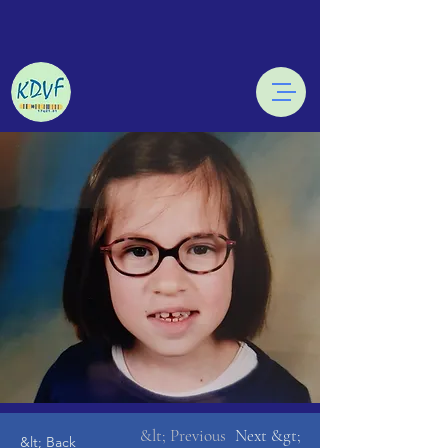
&lt; Previous
Next &gt;
&lt; Back