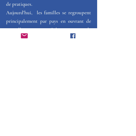
de pratiques.  
Aujourd'hui,  les familles se regroupent 
principalement par pays en ouvrant de 
nouvelles pages. Cela permet de 
s’informer mutuellement en fonction de 
chaque culture et des politiques 
conduites, les aides pouvant être très 
disparates d'un pays à l'autre.
En 2012, le syndrome 17q21.31, est 
rebaptisé Koolen-De Vries Syndrome. Les 
parents de tous les pays sont ravis pour 
deux raisons : 
la reconnaissance pour ces deux 
professeurs,