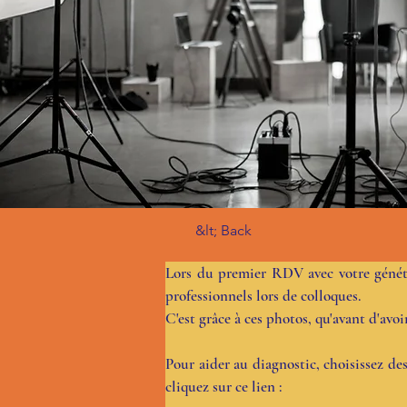
&lt; Back
Lors du premier RDV avec votre génétici
professionnels lors de colloques.
C'est grâce à ces photos, qu'avant d'avo
Pour aider au diagnostic, choisissez des
cliquez sur ce lien :