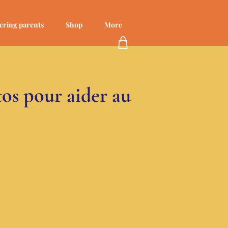
ering parents
Shop
More
tos pour aider au