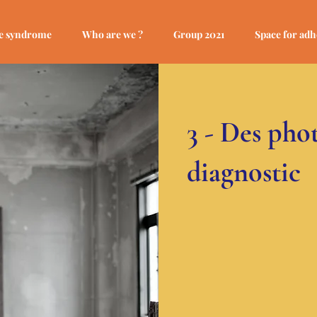
e syndrome
Who are we ?
Group 2021
Space for adh
3 - Des pho
diagnostic