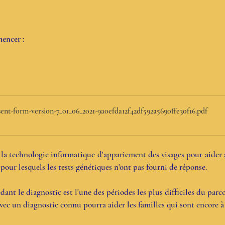
encer :
nt-form-version-7_01_06_2021-9a0efda12f42df592a5690ffe30f16
.pdf
e la technologie informatique d'appariement des visages pour aider à
 pour lesquels les tests génétiques n'ont pas fourni de réponse.
nt le diagnostic est l'une des périodes les plus difficiles du parc
vec un diagnostic connu pourra aider les familles qui sont encore à 