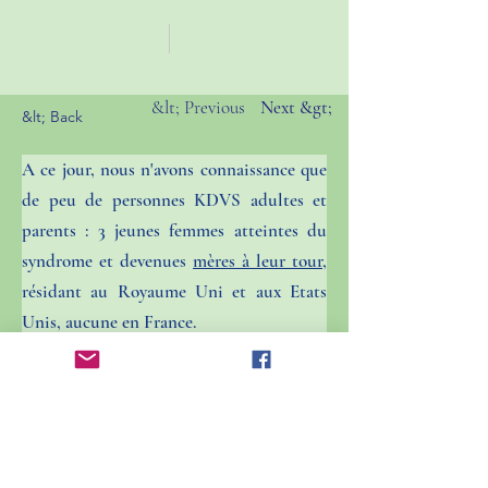
&lt; Previous
Next &gt;
&lt; Back
A ce jour, nous n'avons connaissance que 
de peu de personnes KDVS adultes et 
parents : 3 jeunes femmes atteintes du 
syndrome et devenues 
mères à leur tour
, 
résidant au Royaume Uni et aux Etats 
Unis, aucune en France.
A rappeler, comme pour tout syndrome : 
le risque d'avoir un enfant lui-même 
atteint du syndrome est de 50% en cas 
d'un seul parent atteint. Une des jeunes 